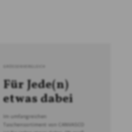
GRÖSSENVERGLEICH
Für Jede(n)
etwas dabei
Im umfangreichen
Taschensortiment von CANVASCO