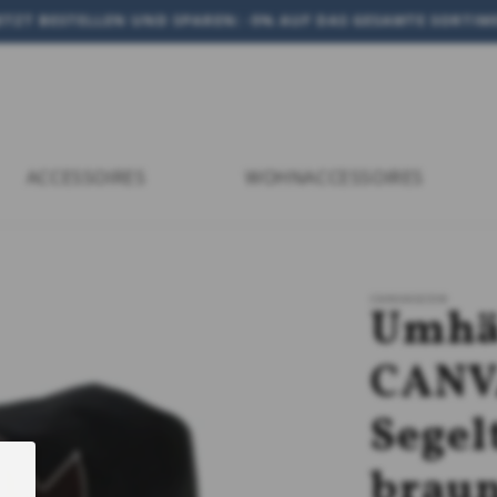
JETZT BESTELLEN UND SPAREN: -5% AUF DAS GESAMTE SORTI
ACCESSOIRES
WOHNACCESSOIRES
CANVASCO®
Umhä
CANV
Segel
braun