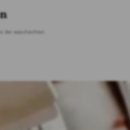
en
nes der waschechten