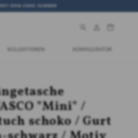
MENT! DEIN CODE: SUMMER
Einloggen
Warenkorb
KOLLEKTIONEN
KONFIGURATOR
ngetasche
ASCO "Mini" /
tuch schoko / Gurt
-schwarz / Motiv