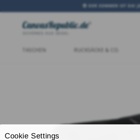
DIREKT
😎 DER SOMMER IST DA! 
ZUM
INHALT
TASCHEN
RUCKSÄCKE & CO.
ZU
PRODUKTINFORMATIONEN
SPRINGEN