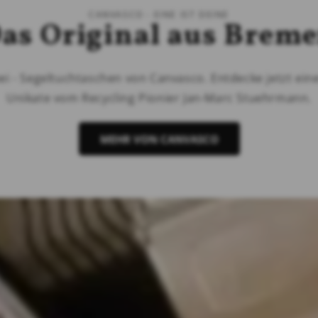
CANVASCO - EINE IST DEINE
as Original aus Brem
i - Segeltuchtaschen von Canvasco. Entdecke jetzt ei
Unikate vom Recycling Pionier Jan-Marc Stuehrmann.
MEHR VON CANVASCO