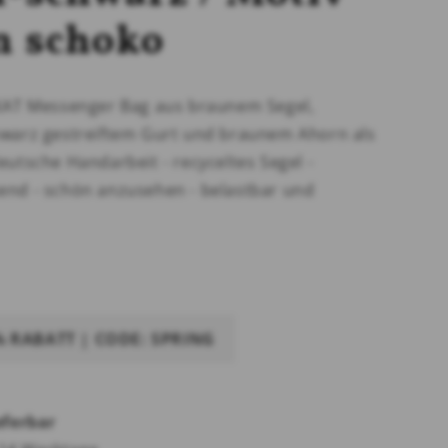
n schoko
KAT Messenger Bag aus braunem Segel,
warz gestreiftem Gurt und braunem Ahorn als
eutsche Handarbeit - recyceltes Segel -
nd - schön anzusehen - belastbar und
5% RABATT | CODE: SPRING
eferbar