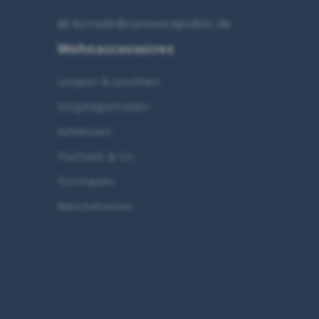
📧
kontakt@canvasrepublic.de
Wohnaccessoires
Lampen & Leuchten
Sitzgelegenheiten
Sofakissen
Tischsets & Co.
Türstopper
Wäschetonnen