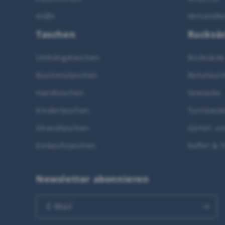
AGBs
Versandko
Taschen
Rucksä
Umhängetaschen
Rucksäcke
Businesstaschen
Reisetasc
Handtaschen
Seesäcke
Kindertaschen
Turnbeute
Strandtaschen
Gürtel- u
Einkaufstaschen
Koffer & T
Newsletter abonnieren
E-Mail