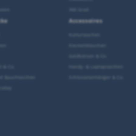
sten
360 Grad
cke
Accessoires
Kulturtaschen
hen
Kosmetiktaschen
Geldbörsen & Co.
l & Co.
Handy- & Laptoptaschen
nd Bauchtaschen
Schlüsselanhänger & Co.
rolley