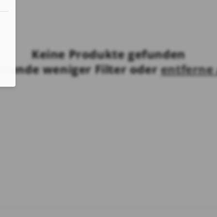
Keine Produkte gefunden
wende weniger Filter oder
entferne 