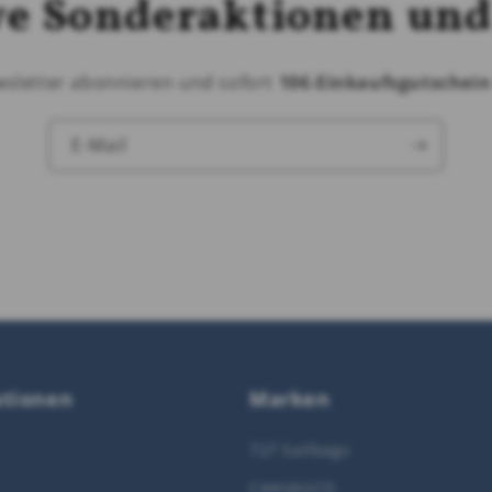
ve Sonderaktionen und
wsletter abonnieren und sofort
10€-Einkaufsgutschei
E-Mail
ationen
Marken
727 Sailbags
CANVASCO