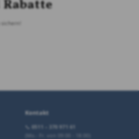
 Rabatte
n
sichern!
Kontakt
📞
0511 – 370 971 61
(Mo.- Fr. von 09:00 - 18:00)