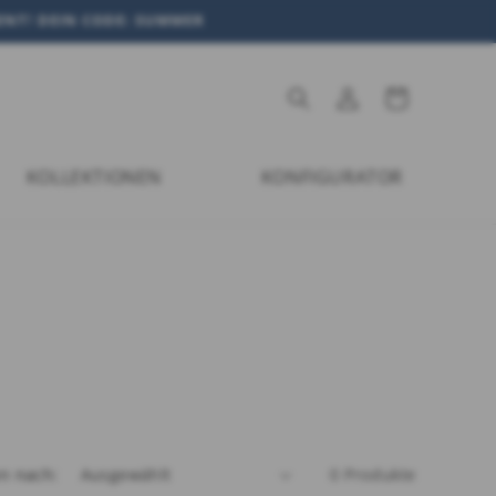
MENT! DEIN CODE: SUMMER
Einloggen
Warenkorb
KOLLEKTIONEN
KONFIGURATOR
en nach:
0 Produkte