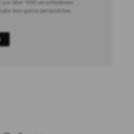
e aus über 1000 verschiedenen
alte dein ganze persönliches
N