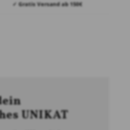
✓ Gratis Versand ab 150€
dein
ches UNIKAT