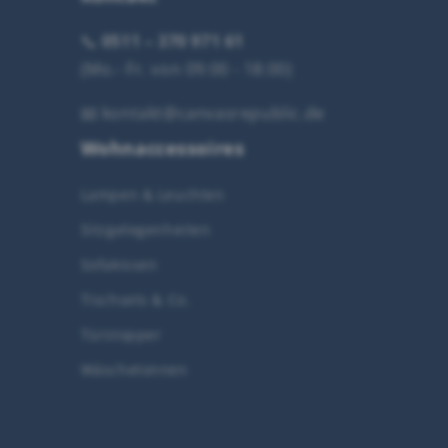
📞
0511 – 370 971 61
(Mo.- Fr. von 09:00 - 18:00)
📧
kontakt@canvasrepublic.de
Wohnaccessoires
Lampen & Leuchten
Sitzgelegenheiten
Sofakissen
Tischsets & Co.
Türstopper
Wäschetonnen