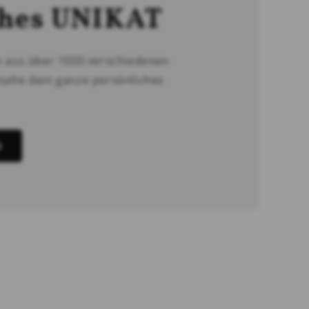
ches UNIKAT
e aus über 1000 verschiedenen
alte dein ganze persönliches
N