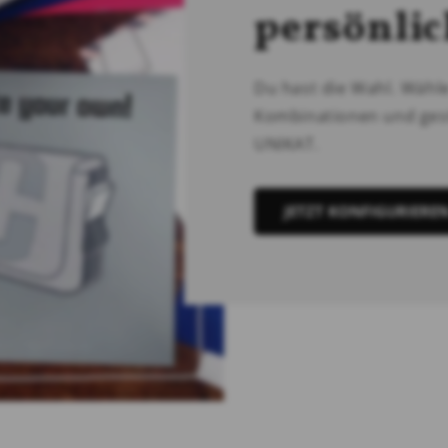
persönli
Du hast die Wahl. Wähl
Kombinationen und gest
UNIKAT.
JETZT KONFIGURIERE