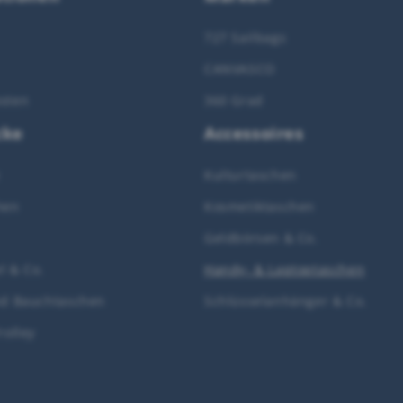
727 Sailbags
CANVASCO
sten
360 Grad
cke
Accessoires
Kulturtaschen
hen
Kosmetiktaschen
Geldbörsen & Co.
l & Co.
Handy- & Laptoptaschen
nd Bauchtaschen
Schlüsselanhänger & Co.
rolley