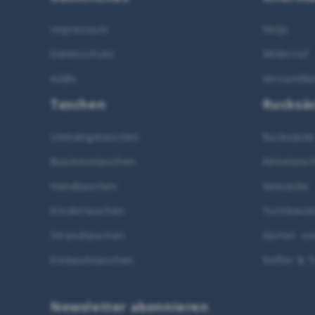
Impressum
FAQs
Datenschutz
Widerruf
AGBs
Versandko
Taschen
Rucksä
Umhängetaschen
Rucksäcke
Businesstaschen
Reisetasc
Handtaschen
Seesäcke
Kindertaschen
Turnbeute
Strandtaschen
Gürtel- u
Einkaufstaschen
Koffer & T
Newsletter abonnieren