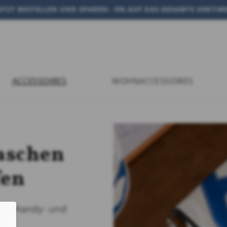
JETZT BESTELLEN UND SPAREN: -5% AUF DAS GESAMTE SORTI
ACCESSOIRES
WOHNACCESSOIRES
aschen
fen
ige Handy- und
e.